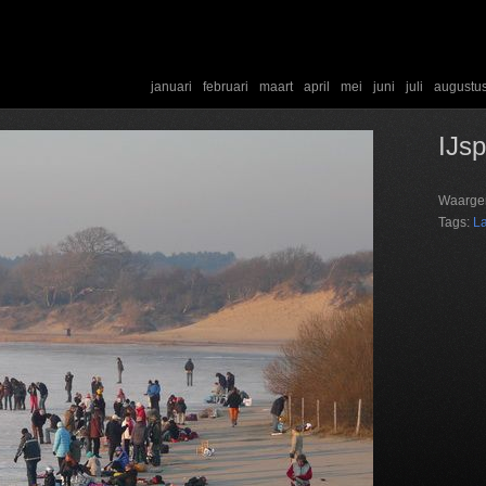
januari
februari
maart
april
mei
juni
juli
augustu
IJsp
Waarge
Tags:
L