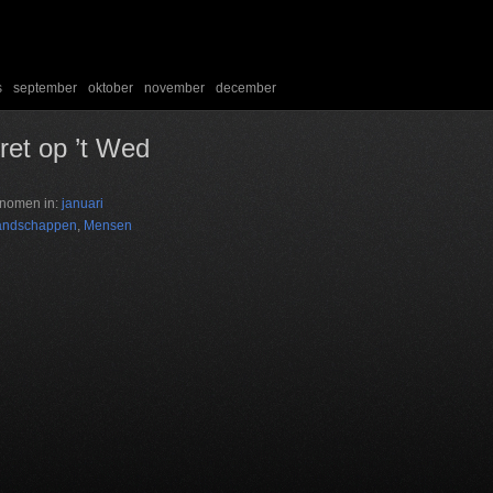
s
september
oktober
november
december
ret op ’t Wed
nomen in:
januari
andschappen
,
Mensen